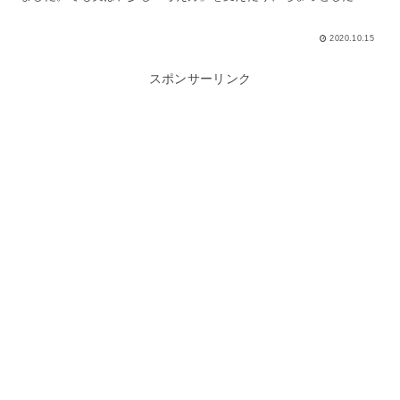
ツ」を掴んだりすることで、貯金は案外うまくいくもの。浪費家
か...
2020.10.15
スポンサーリンク