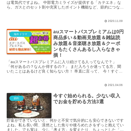
は電気代ですよね。 中部電力ミライズが提供する「カテエネ」な
ら、ガスとのセット割や充実したポイント機能など、節約につなが
るサービスが充実しているんです。 乗り...
2020.11.09
auスマートパスプレミアムは0円
海外ドラマ
商品多い＆動画見放題＆雑誌読
み放題＆音楽聴き放題＆クーポ
ンもたくさんあるし入らなきゃ
損！
「auスマートパスプレミアムに入り続けてる人ってなんで？」
「何があるの？なんか得するの？」 まだ入ろうか迷ってる方、聞
いたことはあるけど良く知らない方！ 率直に言って、 今！すぐ！
入っといたほうが良いです！なぜなら5月31日...
2021.04.06
今すぐ始められる。少ない収入
節約
でお金を貯める方法3選
貯金ができていないと、何かと不安で気分的にも安心できないです
よね。私も長い間、漠然とした焦りや後ろめたさをずっと抱えてい
ました。でも実は、少し「考え方」を変えたり、ちょっとした「コ