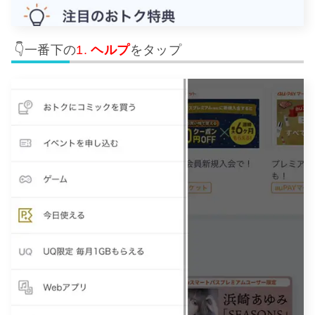
👇一番下の
ヘルプ
をタップ