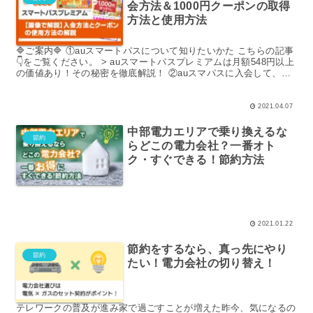
会方法＆1000円クーポンの取得
方法と使用方法
🔷ご案内🔷 ①auスマートパスについて知りたいかた こちらの記事
👇をご覧ください。 > auスマートパスプレミアムは月額548円以上
の価値あり！その秘密を徹底解説！ ②auスマパスに入会して、す
ぐに1000円OFFクーポンを使い...
2021.04.07
中部電力エリアで乗り換えるな
節約
らどこの電力会社？一番オト
ク・すぐできる！節約方法
2021.01.22
節約をするなら、真っ先にやり
節約
たい！電力会社の切り替え！
テレワークの普及が進み家で過ごすことが増えた昨今、気になるの